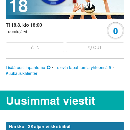
18
Ti 18.8. klo 18:00
0
Tuomiojärvi
IN
OUT
Lisää uusi tapahtuma
Tulevia tapahtumia yhteensä 5
Kuukausikalenteri
Uusimmat viestit
Harkka · 3Kaljan viikkobiitsit