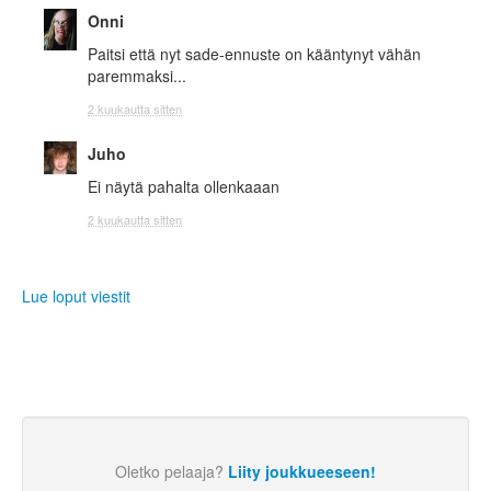
Onni
Paitsi että nyt sade-ennuste on kääntynyt vähän
paremmaksi...
2 kuukautta sitten
Juho
Ei näytä pahalta ollenkaaan
2 kuukautta sitten
Lue loput viestit
Oletko pelaaja?
Liity joukkueeseen!