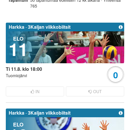
Tapahtumat
50 tapahtumaa edellisen 12 kk aikana · Yhteensä
765
Harkka ·
3Kaljan viikkobiitsit
ELO
11
Ti 11.8. klo 18:00
0
Tuomiojärvi
IN
OUT
Harkka ·
3Kaljan viikkobiitsit
ELO