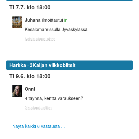
Ti 7.7. klo 18:00
Juhana
ilmoittautui
in
Kesälomareissulla Jyväskylässä
Noin kuukausi sitten
Harkka · 3Kaljan viikkobiitsit
Ti 9.6. klo 18:00
Onni
4 täynnä, kenttä varaukseen?
2 kuukautta sitten
Näytä kaikki 6 vastausta ...