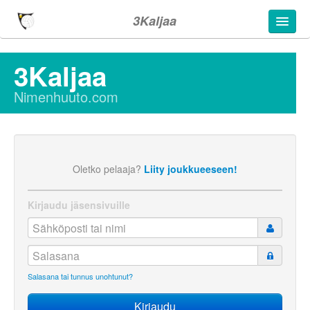
3Kaljaa
3Kaljaa
Nimenhuuto.com
Oletko pelaaja?
Liity joukkueeseen!
Kirjaudu jäsensivuille
Salasana tai tunnus unohtunut?