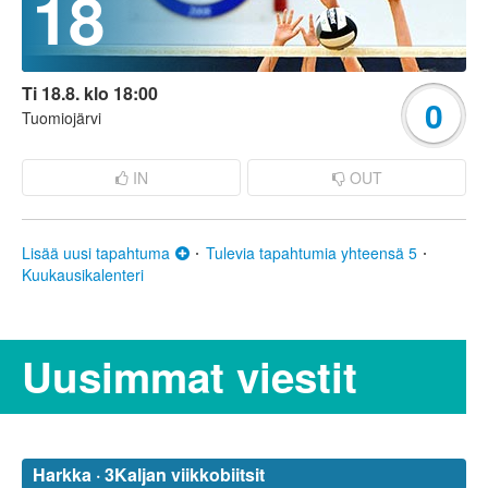
18
Ti 18.8. klo 18:00
0
Tuomiojärvi
IN
OUT
Lisää uusi tapahtuma
Tulevia tapahtumia yhteensä 5
Kuukausikalenteri
Uusimmat viestit
Harkka · 3Kaljan viikkobiitsit