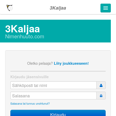
3Kaljaa
3Kaljaa
Nimenhuuto.com
Oletko pelaaja?
Liity joukkueeseen!
Kirjaudu jäsensivuille
Salasana tai tunnus unohtunut?