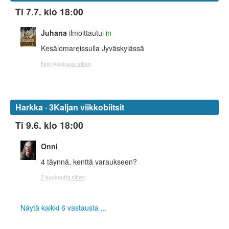
Ti 7.7. klo 18:00
Juhana
ilmoittautui
in
Kesälomareissulla Jyväskylässä
Noin kuukausi sitten
Harkka · 3Kaljan viikkobiitsit
Ti 9.6. klo 18:00
Onni
4 täynnä, kenttä varaukseen?
2 kuukautta sitten
Näytä kaikki 6 vastausta ...