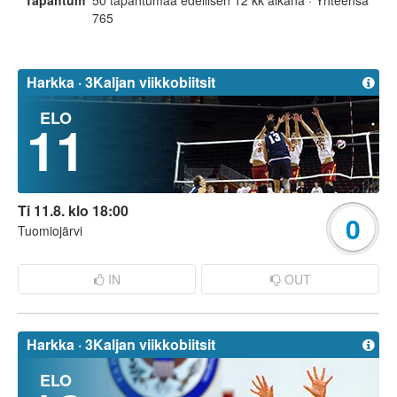
Tapahtumat
50 tapahtumaa edellisen 12 kk aikana · Yhteensä
765
Harkka ·
3Kaljan viikkobiitsit
ELO
11
Ti 11.8. klo 18:00
0
Tuomiojärvi
IN
OUT
Harkka ·
3Kaljan viikkobiitsit
ELO